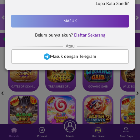
Lupa Kata Sandi?
HOT GAMES
SLOTS
LIVE CASINO
RACE
TOGEL
OL
Belum punya akun?
Daftar Sekarang
Game Populer
Atau
Masuk dengan Telegram
GATES OF OLYMPUS POP
TREASURES OF AZTEC
GOYANG GAIB
MAHJONG WINS 3 – BLACK SCATTER
SWEET BONANZA 2500
SUPER ELEMENTS 2
Beranda
Promosi
Masuk
Hub. Kami
Akun Saya