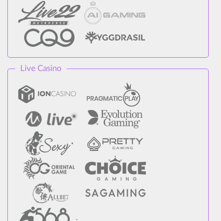
Live Casino