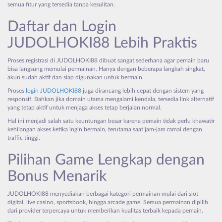
semua fitur yang tersedia tanpa kesulitan.
Daftar dan Login
JUDOLHOKI88 Lebih Praktis
Proses registrasi di JUDOLHOKI88 dibuat sangat sederhana agar pemain baru
bisa langsung memulai permainan. Hanya dengan beberapa langkah singkat,
akun sudah aktif dan siap digunakan untuk bermain.
Proses
login JUDOLHOKI88
juga dirancang lebih cepat dengan sistem yang
responsif. Bahkan jika domain utama mengalami kendala, tersedia link alternatif
yang tetap aktif untuk menjaga akses tetap berjalan normal.
Hal ini menjadi salah satu keuntungan besar karena pemain tidak perlu khawatir
kehilangan akses ketika ingin bermain, terutama saat jam-jam ramai dengan
traffic tinggi.
Pilihan Game Lengkap dengan
Bonus Menarik
JUDOLHOKI88 menyediakan berbagai kategori permainan mulai dari slot
digital, live casino, sportsbook, hingga arcade game. Semua permainan dipilih
dari provider terpercaya untuk memberikan kualitas terbaik kepada pemain.