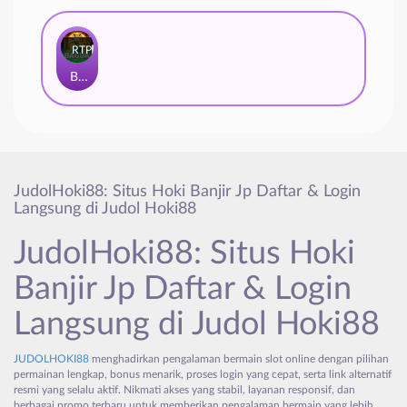
RTP
88%
Bagua
JudolHoki88: Situs Hoki Banjir Jp Daftar & Login
Langsung di Judol Hoki88
JudolHoki88: Situs Hoki
Banjir Jp Daftar & Login
Langsung di Judol Hoki88
JUDOLHOKI88
menghadirkan pengalaman bermain slot online dengan pilihan
permainan lengkap, bonus menarik, proses login yang cepat, serta link alternatif
resmi yang selalu aktif. Nikmati akses yang stabil, layanan responsif, dan
berbagai promo terbaru untuk memberikan pengalaman bermain yang lebih