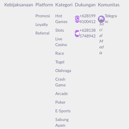
Kebijaksanaan
Platform
Kategori
Dukungan
Komunitas
Promosi
Hot
+628199
Telegra
Games
4100412
m
Loyalty
Slots
+628138
Referral
5748942
Live
Casino
Race
Togel
Olahraga
Crash
Game
Arcade
Poker
E-Sports
Sabung
Ayam