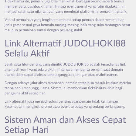
Tidak hanya itu, pemain juga bisa menikmati berbagai promo seperti bonus
member baru, cashback harian, hingga event spesial yang rutin diadakan. Ini
menjadi salah satu nilai tambah yang membuat platform ini semakin menarik.
Variasi permainan yang lengkap membuat setiap pemain dapat menemukan
jenis game sesuai gaya bermain masing-masing, baik yang suka tantangan besar
maupun permainan santai dengan peluang stabil.
Link Alternatif JUDOLHOKI88
Selalu Aktif
Salah satu fitur penting yang dimiliki JUDOLHOKI88 adalah tersedianya link
alternatif resmi yang selalu aktif. Ini sangat membantu pemain saat domain
utama tidak dapat diakses karena gangguan jaringan atau maintenance.
Dengan adanya jalur akses tambahan, pemain tetap bisa masuk ke akun mereka
tanpa perlu menunggu lama. Sistem ini memberikan fleksibilitas lebih bagi
pengguna aktif setiap hari.
Link alternatif juga menjadi solusi penting agar pemain tidak kehilangan
kesempatan mengikuti promo atau event terbatas yang sedang berlangsung.
Sistem Aman dan Akses Cepat
Setiap Hari