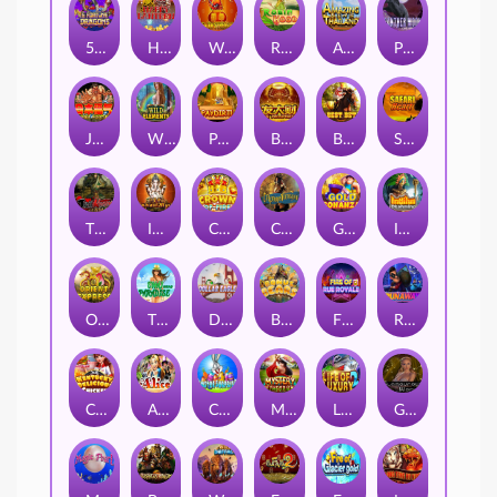
5 Fortune Dragon
Happy Lantern
Wealth
Robin Hood
Amazing Thailand
Panther Moon
JAPAN
Wild Elements
Pay Dirt
Big Prosperity
Best Bet
SAFARI Heat
Three Kingdoms
India
Crown Of Fire
Captain
Gold Bonanza
Indihn Dkehming
Orient
Thai
Dollar Eagle
Bonus Bears
Fire of Rue Royale
Runaway
Crazy Restaurant
Alice
Caster Surprise
Mystery Of The Orient
Life of luxury II
Glamourous World