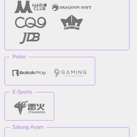
Poker
E-Sports
Sabung Ayam