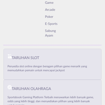
Game
Arcade
Poker
E-Sports
Sabung
Ayam
TARUHAN SLOT
Penyedia slot online dengan beragam pilihan game menarik yang
memudahkan pemain untuk mencapai jackpot
TARUHAN OLAHRAGA
Sportsbook Gaming Platform Terbaik menawarkan lebih banyak game,
odds yang lebih tinggi, dan menyediakan pilihan yang lebih banyak