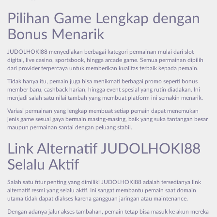
Pilihan Game Lengkap dengan
Bonus Menarik
JUDOLHOKI88 menyediakan berbagai kategori permainan mulai dari slot
digital, live casino, sportsbook, hingga arcade game. Semua permainan dipilih
dari provider terpercaya untuk memberikan kualitas terbaik kepada pemain.
Tidak hanya itu, pemain juga bisa menikmati berbagai promo seperti bonus
member baru, cashback harian, hingga event spesial yang rutin diadakan. Ini
menjadi salah satu nilai tambah yang membuat platform ini semakin menarik.
Variasi permainan yang lengkap membuat setiap pemain dapat menemukan
jenis game sesuai gaya bermain masing-masing, baik yang suka tantangan besar
maupun permainan santai dengan peluang stabil.
Link Alternatif JUDOLHOKI88
Selalu Aktif
Salah satu fitur penting yang dimiliki JUDOLHOKI88 adalah tersedianya link
alternatif resmi yang selalu aktif. Ini sangat membantu pemain saat domain
utama tidak dapat diakses karena gangguan jaringan atau maintenance.
Dengan adanya jalur akses tambahan, pemain tetap bisa masuk ke akun mereka