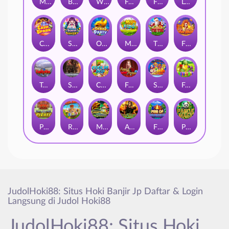
Magic Pearl
Brothers Kingdom
Wild Buffalo
Fafafa2
Fire of glacier gold
Long Teng Hu Xiao
Cash Spark
Sweetbakery
Ocean Party
Mr.Fido
TIS The Season
Fire Wheel
Tally Ho
Silver
Cookie Pop
Fame
Seasons
Fruit
Pirate
Reel King Mega
Mystery Reels Power Reels
Archer
Fire of Riverside
Panda Magic II
JudolHoki88: Situs Hoki Banjir Jp Daftar & Login
Langsung di Judol Hoki88
JudolHoki88: Situs Hoki