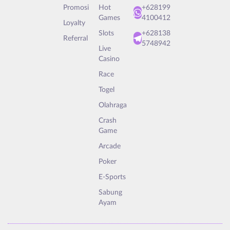
Promosi
Hot
+628199
Games
4100412
Loyalty
Slots
+628138
Referral
5748942
Live
Casino
Race
Togel
Olahraga
Crash
Game
Arcade
Poker
E-Sports
Sabung
Ayam