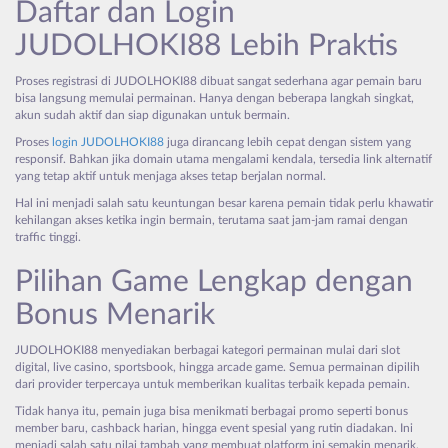
Daftar dan Login
JUDOLHOKI88 Lebih Praktis
Proses registrasi di JUDOLHOKI88 dibuat sangat sederhana agar pemain baru
bisa langsung memulai permainan. Hanya dengan beberapa langkah singkat,
akun sudah aktif dan siap digunakan untuk bermain.
Proses
login JUDOLHOKI88
juga dirancang lebih cepat dengan sistem yang
responsif. Bahkan jika domain utama mengalami kendala, tersedia link alternatif
yang tetap aktif untuk menjaga akses tetap berjalan normal.
Hal ini menjadi salah satu keuntungan besar karena pemain tidak perlu khawatir
kehilangan akses ketika ingin bermain, terutama saat jam-jam ramai dengan
traffic tinggi.
Pilihan Game Lengkap dengan
Bonus Menarik
JUDOLHOKI88 menyediakan berbagai kategori permainan mulai dari slot
digital, live casino, sportsbook, hingga arcade game. Semua permainan dipilih
dari provider terpercaya untuk memberikan kualitas terbaik kepada pemain.
Tidak hanya itu, pemain juga bisa menikmati berbagai promo seperti bonus
member baru, cashback harian, hingga event spesial yang rutin diadakan. Ini
menjadi salah satu nilai tambah yang membuat platform ini semakin menarik.