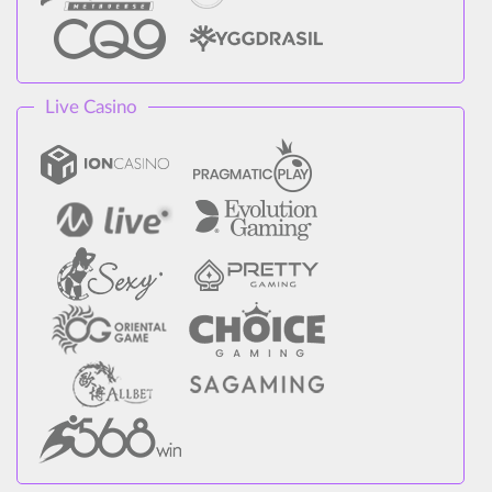
Live Casino