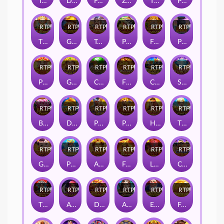
Taichi Lion Dance
Dragon Treasure
Fever 777
Zorro
Three Kings
Pharaoh Treasures
RTP
79%
RTP
85%
RTP
81%
RTP
92%
RTP
79%
RTP
89%
Tianhou Mazu
Gold Rush
Toy Soldiers
Panda Warrior
Fortune Gate
Pirate Attack
RTP
94%
RTP
86%
RTP
87%
RTP
87%
RTP
81%
RTP
89%
Prosperity 168
Great Wealth
Caribbean Treasure
Flame Wolves
Crazy Penguin
Super Diamond
RTP
83%
RTP
94%
RTP
84%
RTP
89%
RTP
92%
RTP
89%
Blossom of Fortune
Dragon Gate
Power Of Thor
Persian Empire
Heracles
The King Of Olympus
RTP
87%
RTP
94%
RTP
87%
RTP
82%
RTP
91%
RTP
85%
Grande Fortune
Poseidon
Apollo
Fortune Bull
Lucky Little Devil
Crazy Thieves
RTP
92%
RTP
87%
RTP
82%
RTP
85%
RTP
88%
RTP
95%
The Unsurpassed Grace
Aladdin
Dancing Dragon
Amazon Queen
Estate Rich Man
Fortune Koi