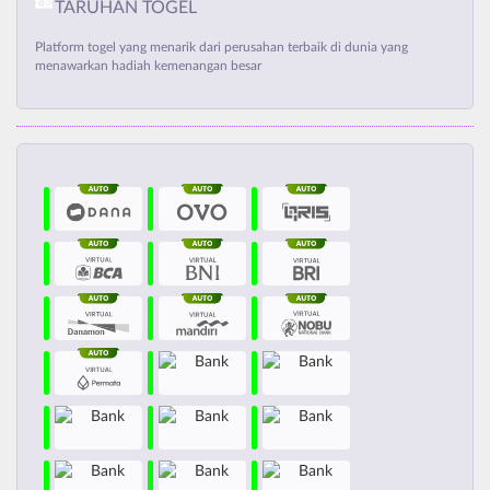
TARUHAN TOGEL
Platform togel yang menarik dari perusahan terbaik di dunia yang
menawarkan hadiah kemenangan besar