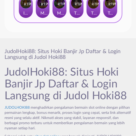
RTP
92%
RTP
89%
RTP
95%
RTP
85%
RTP
88%
RTP
84%
Ice Age Mammoths
Magician
Monster Pop
The Beauties
The Pharaoh
Train Robber
JudolHoki88: Situs Hoki Banjir Jp Daftar & Login
Langsung di Judol Hoki88
JudolHoki88: Situs Hoki
Banjir Jp Daftar & Login
Langsung di Judol Hoki88
JUDOLHOKI88
menghadirkan pengalaman bermain slot online dengan pilihan
permainan lengkap, bonus menarik, proses login yang cepat, serta link alternatif
resmi yang selalu aktif. Nikmati akses yang stabil, layanan responsif, dan
berbagai promo terbaru untuk memberikan pengalaman bermain yang lebih
nyaman setiap hari.