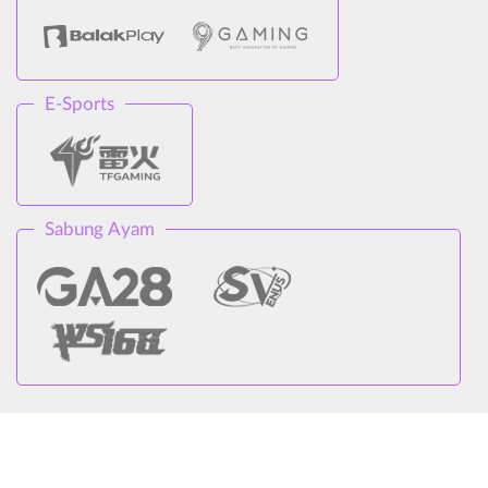
E-Sports
Sabung Ayam