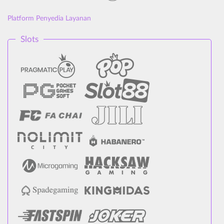
Platform Penyedia Layanan
Slots