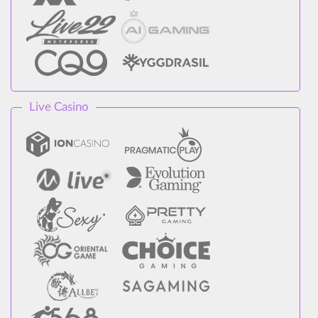
Live Casino