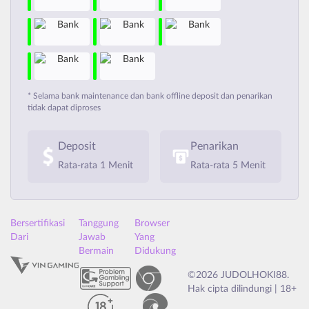
* Selama bank maintenance dan bank offline deposit dan penarikan
tidak dapat diproses
Deposit
Penarikan
Rata-rata 1 Menit
Rata-rata 5 Menit
Bersertifikasi
Tanggung
Browser
Dari
Jawab
Yang
Bermain
Didukung
©2026 JUDOLHOKI88.
Hak cipta dilindungi | 18+