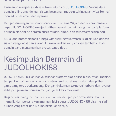
Keamanan menjadi salah satu fokus utama di
JUDOLHOKI88
. Semua data
pemain dilindungi dengan sistem keamanan modern sehingga aktivitas bermain
menjadi lebih aman dan nyaman.
Dengan dukungan customer service aktif selama 24 jam dan sistem transaksi
cepat, JUDOLHOKI88 menjadi pilihan banyak pemain yang mencari platform
bermain slot online dengan akses mudah, aman, dan terpercaya setiap hari.
Mulai dari proses deposit hingga withdraw, semua transaksi dilakukan dengan
sistem yang cepat dan efisien. Ini memberikan kenyamanan tambahan bagi
pemain yang menginginkan proses tanpa ribet.
Kesimpulan Bermain di
JUDOLHOKI88
JUDOLHOKI88 bukan hanya sekadar platform slot online biasa, tetapi menjadi
tempat bermain modern dengan sistem lengkap, akses mudah, dan pilihan
game yang terus berkembang. Dengan dukungan teknologi terbaru dan layanan
aktif, pengalaman bermain menjadi jauh lebih maksimal.
Bagi pemain yang mencari situs slot online dengan performa stabil, bonus
menarik, dan peluang kemenangan lebih besar, JUDOLHOKI88 bisa menjadi
pilihan yang tepat untuk dimainkan kapan saja.