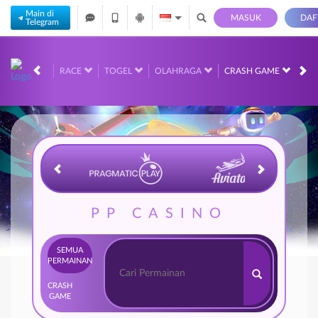
Main di
MASUK
DAF
Telegram
VE CASINO
RACE
TOGEL
OLAHRAGA
CRASH GAME
AR
PP CASINO
SEMUA
PERMAINAN
CRASH
GAME