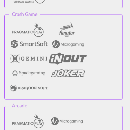
Crash Game
Arcade